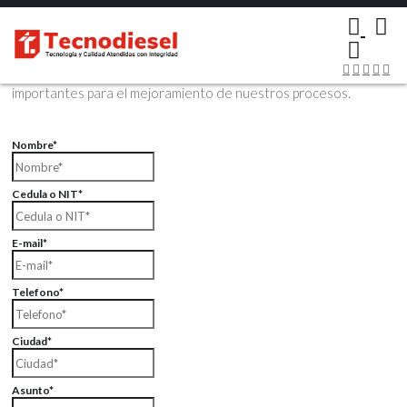
×
Contáctenos Vía Email
Envíenos sus datos con sus comentarios, sus opiniones son muy
importantes para el mejoramiento de nuestros procesos.
Nombre*
Cedula o NIT*
E-mail*
Telefono*
Ciudad*
Asunto*