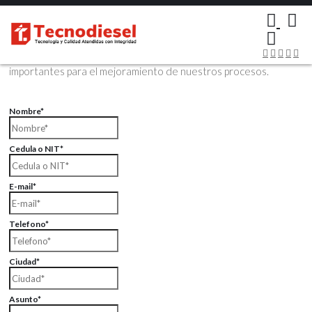
×
Contáctenos Vía Email
Envíenos sus datos con sus comentarios, sus opiniones son muy
importantes para el mejoramiento de nuestros procesos.
Nombre*
Cedula o NIT*
E-mail*
Telefono*
Ciudad*
Asunto*