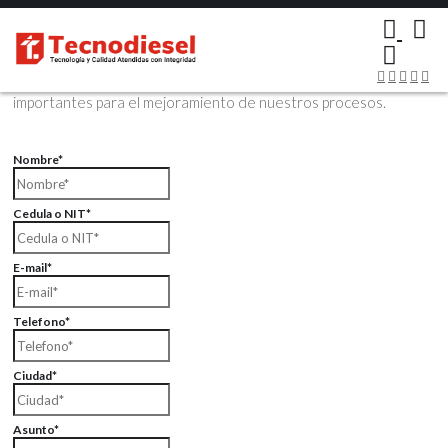
×
Contáctenos Vía Email
Envíenos sus datos con sus comentarios, sus opiniones son muy
importantes para el mejoramiento de nuestros procesos.
Nombre*
Cedula o NIT*
E-mail*
Telefono*
Ciudad*
Asunto*