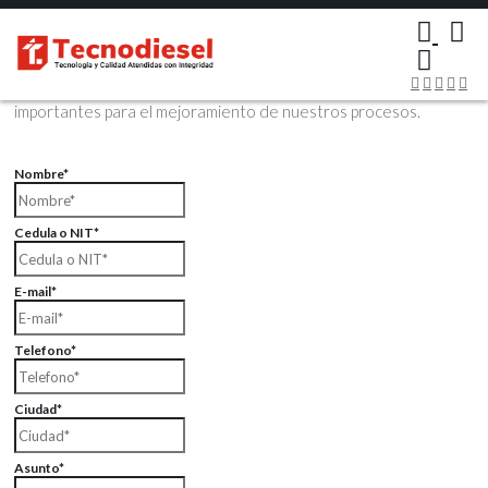
×
Contáctenos Vía Email
Envíenos sus datos con sus comentarios, sus opiniones son muy
importantes para el mejoramiento de nuestros procesos.
Nombre*
Cedula o NIT*
E-mail*
Telefono*
Ciudad*
Asunto*