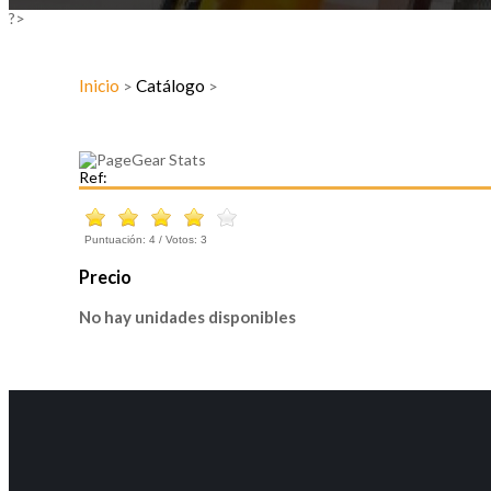
?>
Inicio
Catálogo
>
>
Ref:
Puntuación:
4
/ Votos:
3
Precio
No hay unidades disponibles