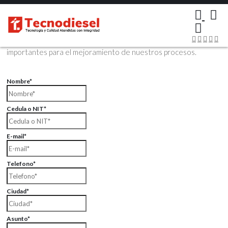
×
Contáctenos Vía Email
Envíenos sus datos con sus comentarios, sus opiniones son muy
importantes para el mejoramiento de nuestros procesos.
Nombre*
Cedula o NIT*
E-mail*
Telefono*
Ciudad*
Asunto*