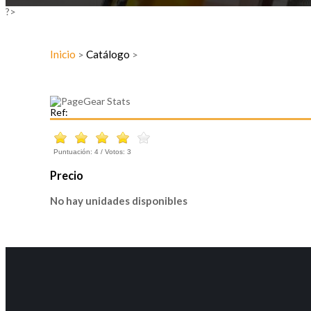
?>
Inicio
Catálogo
>
>
Ref:
Puntuación:
4
/ Votos:
3
Precio
No hay unidades disponibles