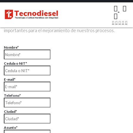
×
Contáctenos Vía Email
Envíenos sus datos con sus comentarios, sus opiniones son muy
importantes para el mejoramiento de nuestros procesos.
Nombre*
Cedula o NIT*
E-mail*
Telefono*
Ciudad*
Asunto*