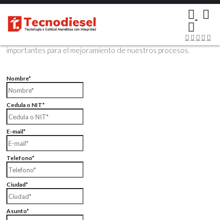
×
Contáctenos Vía Email
Envíenos sus datos con sus comentarios, sus opiniones son muy
importantes para el mejoramiento de nuestros procesos.
Nombre*
Cedula o NIT*
E-mail*
Telefono*
Ciudad*
Asunto*