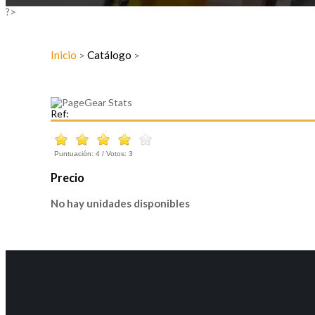
?>
Inicio
Catálogo
>
>
Ref:
Puntuación:
4
/ Votos:
3
Precio
No hay unidades disponibles