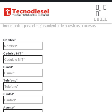
×
Contáctenos Vía Email
Envíenos sus datos con sus comentarios, sus opiniones son muy
importantes para el mejoramiento de nuestros procesos.
Nombre*
Cedula o NIT*
E-mail*
Telefono*
Ciudad*
Asunto*