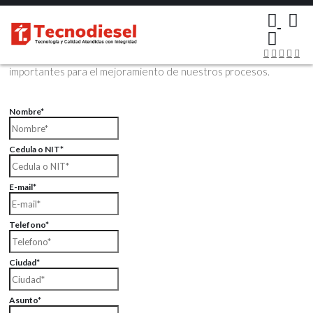
×
Contáctenos Vía Email
Envíenos sus datos con sus comentarios, sus opiniones son muy
importantes para el mejoramiento de nuestros procesos.
Nombre*
Cedula o NIT*
E-mail*
Telefono*
Ciudad*
Asunto*