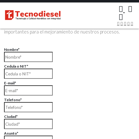
×
Contáctenos Vía Email
Envíenos sus datos con sus comentarios, sus opiniones son muy
importantes para el mejoramiento de nuestros procesos.
Nombre*
Cedula o NIT*
E-mail*
Telefono*
Ciudad*
Asunto*