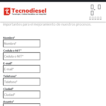
×
Contáctenos Vía Email
Envíenos sus datos con sus comentarios, sus opiniones son muy
importantes para el mejoramiento de nuestros procesos.
Nombre*
Cedula o NIT*
E-mail*
Telefono*
Ciudad*
Asunto*