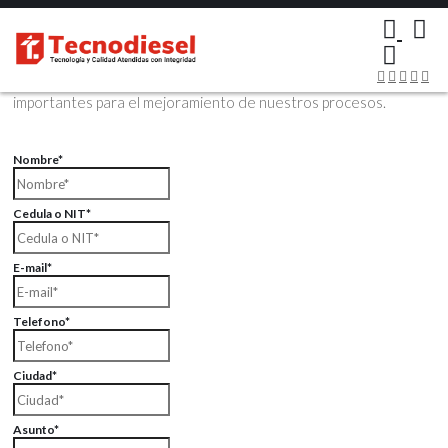
×
Contáctenos Vía Email
Envíenos sus datos con sus comentarios, sus opiniones son muy
importantes para el mejoramiento de nuestros procesos.
Nombre*
Cedula o NIT*
E-mail*
Telefono*
Ciudad*
Asunto*