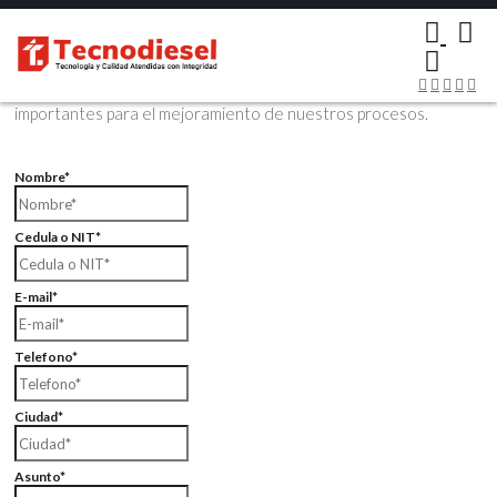
×
Contáctenos Vía Email
Envíenos sus datos con sus comentarios, sus opiniones son muy
importantes para el mejoramiento de nuestros procesos.
Nombre*
Cedula o NIT*
E-mail*
Telefono*
Ciudad*
Asunto*